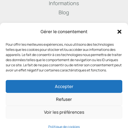
Informations
Blog

Gérer le consentement
Pour offrir les meilleures expériences, nous utilisons des technologies
info@derenne.law
telles que les cookies pour stocker et/ou accéder aux informations des
appareils. Le fait de consentir à ces technologies nous permettra de traiter
des données telles que le comportement de navigation ou les ID uniques
sur ce site. Le fait de ne pas consentir ou de retirer son consentement peut

avoir un effet négatif sur certaines caractéristiques et fonctions.
081 22 45 74
Accepter
Refuser
Voir les préférences
2025 – SNC Derenne & Associés – TVA:
0444.337.796 –
Politique de confidentialité
Politique de cookies