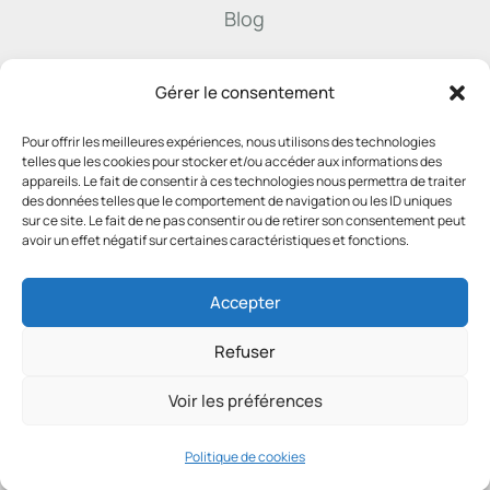
Blog

Gérer le consentement
Pour offrir les meilleures expériences, nous utilisons des technologies
info@derenne.law
telles que les cookies pour stocker et/ou accéder aux informations des
appareils. Le fait de consentir à ces technologies nous permettra de traiter
des données telles que le comportement de navigation ou les ID uniques
sur ce site. Le fait de ne pas consentir ou de retirer son consentement peut

avoir un effet négatif sur certaines caractéristiques et fonctions.
081 22 45 74
Accepter
Refuser
Voir les préférences
2025 – SNC Derenne & Associés – TVA:
0444.337.796 –
Politique de confidentialité
Politique de cookies