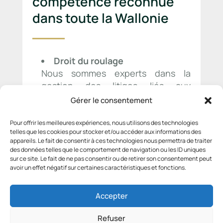
compétence reconnue
dans toute la Wallonie
Droit du roulage
Nous sommes experts dans la
gestion des litiges liés aux
accidents de la route, infractions au
Gérer le consentement
code de la route, retraits de permis
et indemnisation des victimes. Que
Pour offrir les meilleures expériences, nous utilisons des technologies
telles que les cookies pour stocker et/ou accéder aux informations des
vous soyez conducteur ou
appareils. Le fait de consentir à ces technologies nous permettra de traiter
passager, nous défendons vos
des données telles que le comportement de navigation ou les ID uniques
droits avec rigueur.
sur ce site. Le fait de ne pas consentir ou de retirer son consentement peut
avoir un effet négatif sur certaines caractéristiques et fonctions.
Droit des assurances
En cas de désaccord avec votre
Accepter
assureur, nous intervenons pour
Refuser
vous garantir une indemnisation