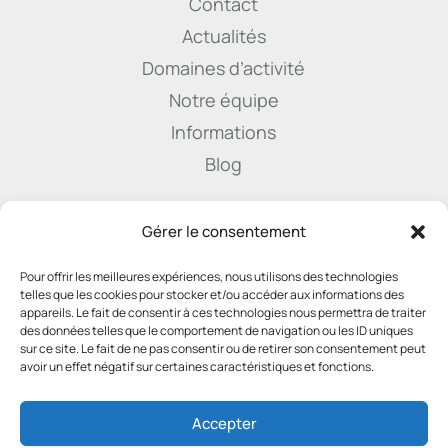
Contact
Actualités
Domaines d’activité
Notre équipe
Informations
Blog

Gérer le consentement
Pour offrir les meilleures expériences, nous utilisons des technologies
info@derenne.law
telles que les cookies pour stocker et/ou accéder aux informations des
appareils. Le fait de consentir à ces technologies nous permettra de traiter
des données telles que le comportement de navigation ou les ID uniques
sur ce site. Le fait de ne pas consentir ou de retirer son consentement peut

avoir un effet négatif sur certaines caractéristiques et fonctions.
081 22 45 74
Accepter