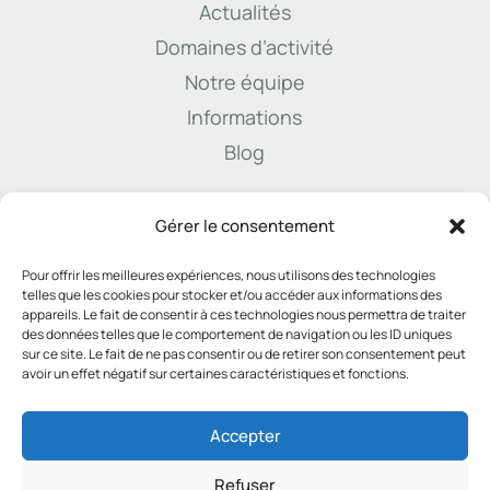
Actualités
Domaines d’activité
Notre équipe
Informations
Blog

Gérer le consentement
Pour offrir les meilleures expériences, nous utilisons des technologies
info@derenne.law
telles que les cookies pour stocker et/ou accéder aux informations des
appareils. Le fait de consentir à ces technologies nous permettra de traiter
des données telles que le comportement de navigation ou les ID uniques
sur ce site. Le fait de ne pas consentir ou de retirer son consentement peut

avoir un effet négatif sur certaines caractéristiques et fonctions.
081 22 45 74
Accepter
Refuser