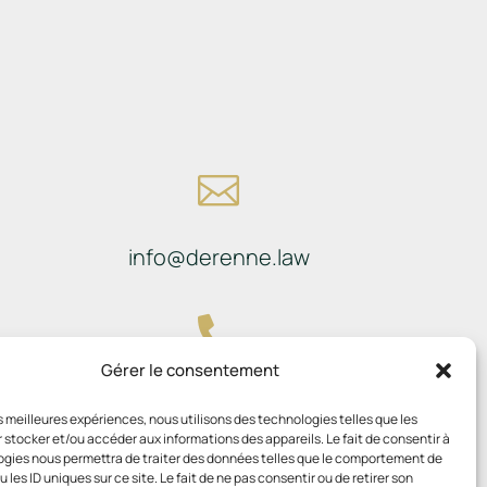

info@derenne.law

Gérer le consentement
081 22 45 74
les meilleures expériences, nous utilisons des technologies telles que les
 stocker et/ou accéder aux informations des appareils. Le fait de consentir à
gies nous permettra de traiter des données telles que le comportement de
 les ID uniques sur ce site. Le fait de ne pas consentir ou de retirer son