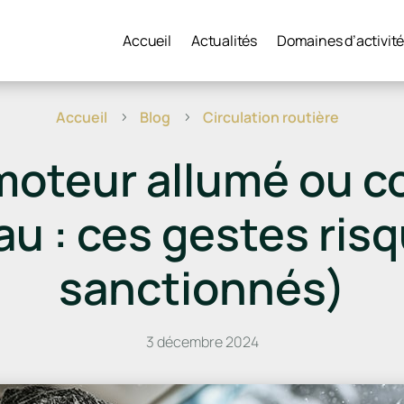
Accueil
Actualités
Domaines d’activit
Accueil
Blog
Circulation routière
5
5
moteur allumé ou c
u : ces gestes risq
sanctionnés)
3 décembre 2024