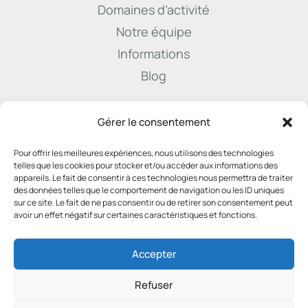
Domaines d’activité
Notre équipe
Informations
Blog

Gérer le consentement
Pour offrir les meilleures expériences, nous utilisons des technologies
info@derenne.law
telles que les cookies pour stocker et/ou accéder aux informations des
appareils. Le fait de consentir à ces technologies nous permettra de traiter
des données telles que le comportement de navigation ou les ID uniques
sur ce site. Le fait de ne pas consentir ou de retirer son consentement peut

avoir un effet négatif sur certaines caractéristiques et fonctions.
081 22 45 74
Accepter
Refuser