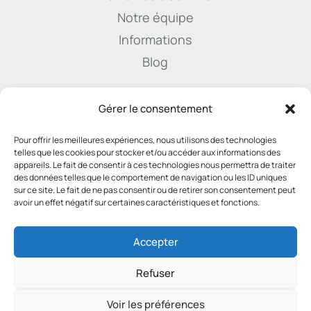
Notre équipe
Informations
Blog

Gérer le consentement
Pour offrir les meilleures expériences, nous utilisons des technologies
info@derenne.law
telles que les cookies pour stocker et/ou accéder aux informations des
appareils. Le fait de consentir à ces technologies nous permettra de traiter
des données telles que le comportement de navigation ou les ID uniques
sur ce site. Le fait de ne pas consentir ou de retirer son consentement peut

avoir un effet négatif sur certaines caractéristiques et fonctions.
081 22 45 74
Accepter
Refuser
Voir les préférences