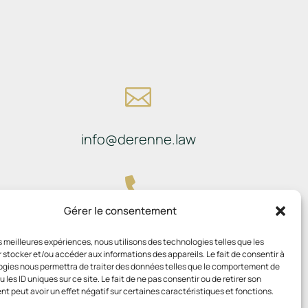

info@derenne.law

Gérer le consentement
081 22 45 74
les meilleures expériences, nous utilisons des technologies telles que les
 stocker et/ou accéder aux informations des appareils. Le fait de consentir à
gies nous permettra de traiter des données telles que le comportement de
 les ID uniques sur ce site. Le fait de ne pas consentir ou de retirer son
 peut avoir un effet négatif sur certaines caractéristiques et fonctions.