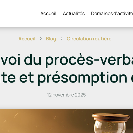
Accueil
Actualités
Domaines d’activit
Accueil
Blog
Circulation routière
5
5
voi du procès-verba
nte et présomption 
12 novembre 2025