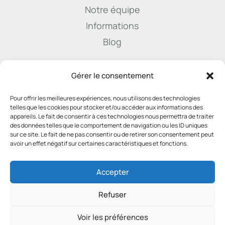
Notre équipe
Informations
Blog

Gérer le consentement
Pour offrir les meilleures expériences, nous utilisons des technologies
info@derenne.law
telles que les cookies pour stocker et/ou accéder aux informations des
appareils. Le fait de consentir à ces technologies nous permettra de traiter
des données telles que le comportement de navigation ou les ID uniques
sur ce site. Le fait de ne pas consentir ou de retirer son consentement peut

avoir un effet négatif sur certaines caractéristiques et fonctions.
081 22 45 74
Accepter
Refuser
Voir les préférences
2025 – SNC Derenne & Associés – TVA: