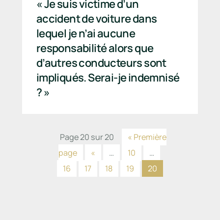
« Je suis victime d’un
accident de voiture dans
lequel je n’ai aucune
responsabilité alors que
d’autres conducteurs sont
impliqués. Serai-je indemnisé
? »
Page 20 sur 20
« Première
page
«
…
10
…
16
17
18
19
20